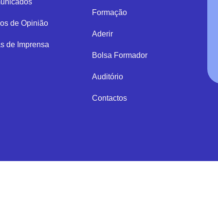
unicados
Formação
gos de Opinião
Aderir
s de Imprensa
Bolsa Formador
Auditório
Contactos
 os direitos reservados
<br>
Política de Privacidade