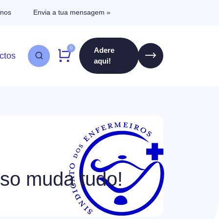
-nos
Envia a tua mensagem »
0
Adere
ctos
aqui!
sso muda tudo!