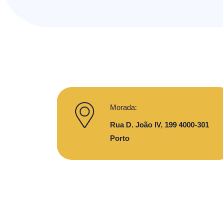
Morada:
Rua D. João IV, 199 4000-301
Porto