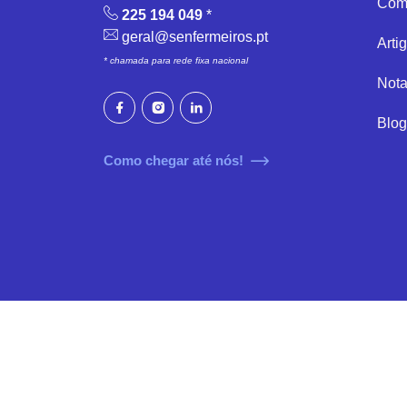
Com
225 194 049
*
geral@senfermeiros.pt
Arti
* chamada para rede fixa nacional
Nota
Blog
Como chegar até nós!
© 2024 Sindicato dos Enfermeiros - SE | Todos
Made by
Clínica Digital
©