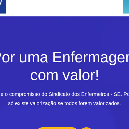
or uma Enfermag
com valor!
 é o compromisso do Sindicato dos Enfermeiros - SE. P
só existe valorização se todos forem valorizados.
eiras do Garcia de Orta discriminada
valiação de desempenho das enfermeiras que estiveram grávidas.