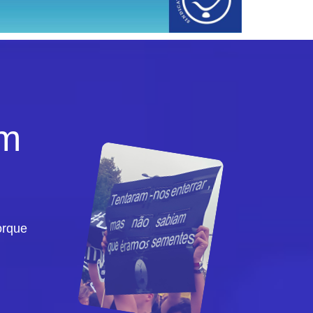
em
orque
s