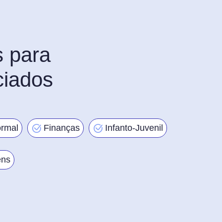
s para
ciados
ormal
Finanças
Infanto-Juvenil
ens