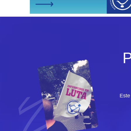
P
Este
Enferm
Em causa a a