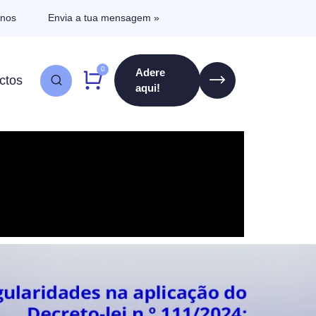
-nos
Envia a tua mensagem »
0
Adere
ctos
aqui!