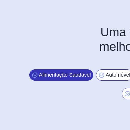
Uma v
melho
Alimentação Saudável
Automóve