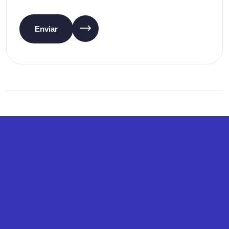
Enviar
Rua D. João IV, 199
225 194 040
*