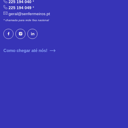
225 194 040
*
225 194 049
*
geral@senfermeiros.pt
* chamada para rede fixa nacional
Como chegar até nós!
Decreto-lei n.º111/2024
Sobre
Últimas Notícias
Protocolos
Comunicados
Formação
Artigos de Opinião
Aderir