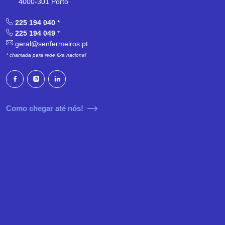
4000-301 Porto
225 194 040
*
225 194 049
*
geral@senfermeiros.pt
* chamada para rede fixa nacional
Como chegar até nós!
Decreto-lei n.º111/2024
Sobre
Últimas Notícias
Protocolos
Comunicados
Formação