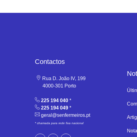
Contactos
Not
Rua D. João IV, 199
4000-301 Porto
Últi
225 194 040
*
Com
225 194 049
*
geral@senfermeiros.pt
Arti
* chamada para rede fixa nacional
Nota