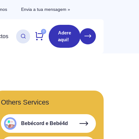
-nos
Envia a tua mensagem »
0
Adere
tos
aqui!
Others Services
Bebécord e Bebé4d