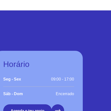
Horário
Seg - Sex
09:00 - 17:00
Sáb - Dom
Encerrado
Agenda o teu apoio