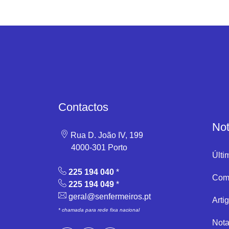
Contactos
Not
Rua D. João IV, 199
4000-301 Porto
Últi
225 194 040
*
Com
225 194 049
*
geral@senfermeiros.pt
Arti
* chamada para rede fixa nacional
Nota